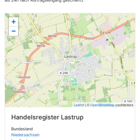
als 24h nach Auftragseingang geschieht).
+
−
Leaflet
| ©
OpenStreetMap
contributors
Handelsregister
Lastrup
Bundesland
Niedersachsen