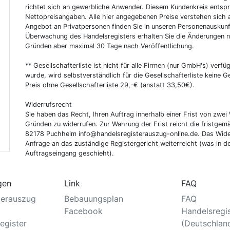
richtet sich an gewerbliche Anwender. Diesem Kundenkreis entsp
Nettopreisangaben. Alle hier angegebenen Preise verstehen sich 
Angebot an Privatpersonen finden Sie in unseren Personenauskunf
Überwachung des Handelsregisters erhalten Sie die Änderungen n
Gründen aber maximal 30 Tage nach Veröffentlichung.
** Gesellschafterliste ist nicht für alle Firmen (nur GmbH's) verfüg
wurde, wird selbstverständlich für die Gesellschafterliste keine
Preis ohne Gesellschafterliste 29,-€ (anstatt 33,50€).
Widerrufsrecht
Sie haben das Recht, Ihren Auftrag innerhalb einer Frist von z
Gründen zu widerrufen. Zur Wahrung der Frist reicht die fristgemä
82178 Puchheim info@handelsregisterauszug-online.de. Das Wider
Anfrage an das zuständige Registergericht weiterreicht (was in d
Auftragseingang geschieht).
gen
Link
FAQ
terauszug
Bebauungsplan
FAQ
Facebook
Handelsregi
egister
(Deutschlan