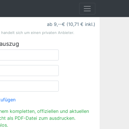
ab 9,--€ (10,71 € inkl.)
s handelt sich um einen privaten Anbieter.
rauszug
zufügen
inem kompletten, offiziellen und aktuellen
cht als PDF-Datei zum ausdrucken.
los.