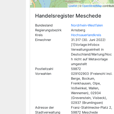
Leaflet
| ©
OpenStreetMap
contribut
Handelsregister
Meschede
Bundesland
Nordrhein-Westfalen
Regierungsbezirk
Arnsberg
Kreis
Hochsauerlandkreis
Einwohner
31.317 (30. Juni 2022)
[1]Vorlage:Infobox
Verwaltungseinheit in
Deutschland/Wartung/Noc
h nicht auf Metavorlage
umgestellt
Postleitzahl
59872
Vorwahlen
029102903 (Freienohl incl.
Berge, Bockum,
Frenkhausen, Olpe,
Voßwinkel, Wallen,
Wennemen), 02934
(Grevenstein, Visbeck),
02937 (Brumlingsen)
Adresse der
Franz-Stahlmecke-Platz 2,
Stadtverwaltung
59872 Meschede