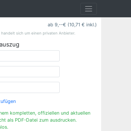
ab 9,--€ (10,71 € inkl.)
s handelt sich um einen privaten Anbieter.
rauszug
zufügen
inem kompletten, offiziellen und aktuellen
cht als PDF-Datei zum ausdrucken.
los.