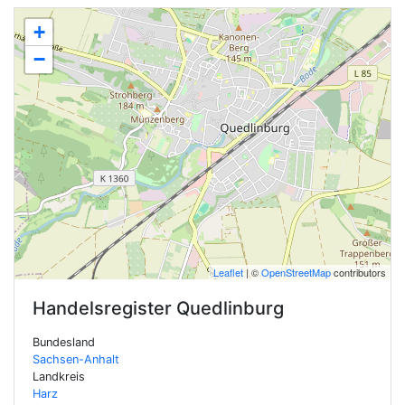
+
−
Leaflet
| ©
OpenStreetMap
contributors
Handelsregister
Quedlinburg
Bundesland
Sachsen-Anhalt
Landkreis
Harz