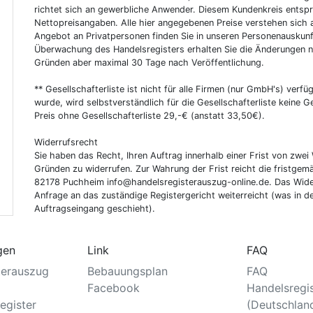
richtet sich an gewerbliche Anwender. Diesem Kundenkreis entsp
Nettopreisangaben. Alle hier angegebenen Preise verstehen sich 
Angebot an Privatpersonen finden Sie in unseren Personenauskunf
Überwachung des Handelsregisters erhalten Sie die Änderungen n
Gründen aber maximal 30 Tage nach Veröffentlichung.
** Gesellschafterliste ist nicht für alle Firmen (nur GmbH's) verfüg
wurde, wird selbstverständlich für die Gesellschafterliste keine
Preis ohne Gesellschafterliste 29,-€ (anstatt 33,50€).
Widerrufsrecht
Sie haben das Recht, Ihren Auftrag innerhalb einer Frist von z
Gründen zu widerrufen. Zur Wahrung der Frist reicht die fristgemä
82178 Puchheim info@handelsregisterauszug-online.de. Das Wider
Anfrage an das zuständige Registergericht weiterreicht (was in d
Auftragseingang geschieht).
gen
Link
FAQ
terauszug
Bebauungsplan
FAQ
Facebook
Handelsregi
egister
(Deutschlan