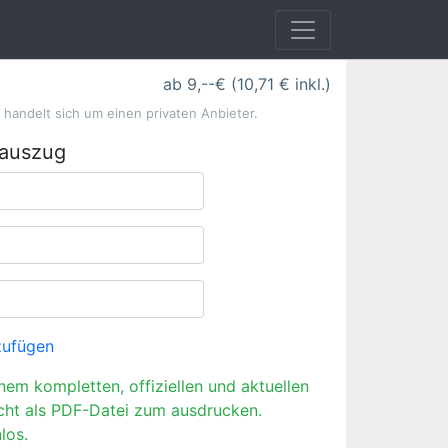
ab 9,--€ (10,71 € inkl.)
s handelt sich um einen privaten Anbieter.
rauszug
zufügen
inem kompletten, offiziellen und aktuellen
cht als PDF-Datei zum ausdrucken.
los.