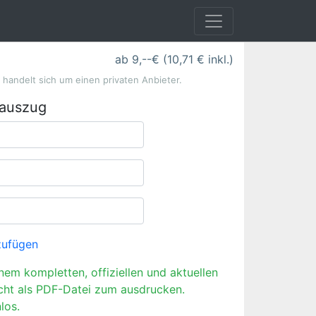
ab 9,--€ (10,71 € inkl.)
s handelt sich um einen privaten Anbieter.
rauszug
zufügen
inem kompletten, offiziellen und aktuellen
cht als PDF-Datei zum ausdrucken.
los.