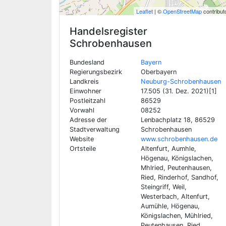
Leaflet
| ©
OpenStreetMap
contribut
Handelsregister
Schrobenhausen
Bundesland
Bayern
Regierungsbezirk
Oberbayern
Landkreis
Neuburg-Schrobenhausen
Einwohner
17.505 (31. Dez. 2021)[1]
Postleitzahl
86529
Vorwahl
08252
Adresse der
Lenbachplatz 18, 86529
Stadtverwaltung
Schrobenhausen
Website
www.schrobenhausen.de
Ortsteile
Altenfurt, Aumhle,
Högenau, Königslachen,
Mhlried, Peutenhausen,
Ried, Rinderhof, Sandhof,
Steingriff, Weil,
Westerbach, Altenfurt,
Aumühle, Högenau,
Königslachen, Mühlried,
Peutenhausen, Ried,