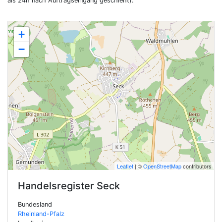
als 24h nach Auftragseingang geschieht).
+
−
Leaflet
| ©
OpenStreetMap
contributors
Handelsregister
Seck
Bundesland
Rheinland-Pfalz