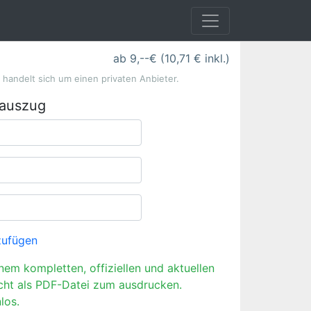
ab 9,--€ (10,71 € inkl.)
s handelt sich um einen privaten Anbieter.
rauszug
zufügen
inem kompletten, offiziellen und aktuellen
cht als PDF-Datei zum ausdrucken.
los.