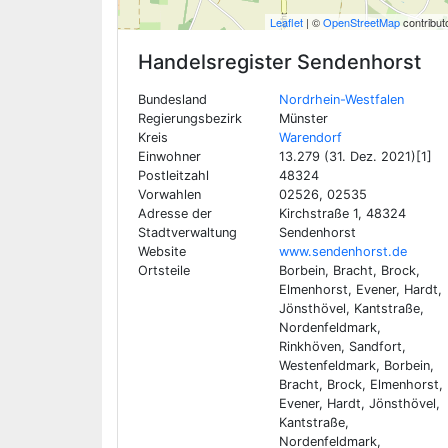
Leaflet
| ©
OpenStreetMap
contribut
Handelsregister
Sendenhorst
Bundesland
Nordrhein-Westfalen
Regierungsbezirk
Münster
Kreis
Warendorf
Einwohner
13.279 (31. Dez. 2021)[1]
Postleitzahl
48324
Vorwahlen
02526, 02535
Adresse der
Kirchstraße 1, 48324
Stadtverwaltung
Sendenhorst
Website
www.sendenhorst.de
Ortsteile
Borbein, Bracht, Brock,
Elmenhorst, Evener, Hardt,
Jönsthövel, Kantstraße,
Nordenfeldmark,
Rinkhöven, Sandfort,
Westenfeldmark, Borbein,
Bracht, Brock, Elmenhorst,
Evener, Hardt, Jönsthövel,
Kantstraße,
Nordenfeldmark,