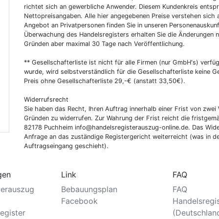
richtet sich an gewerbliche Anwender. Diesem Kundenkreis entsp
Nettopreisangaben. Alle hier angegebenen Preise verstehen sich 
Angebot an Privatpersonen finden Sie in unseren Personenauskunf
Überwachung des Handelsregisters erhalten Sie die Änderungen n
Gründen aber maximal 30 Tage nach Veröffentlichung.
** Gesellschafterliste ist nicht für alle Firmen (nur GmbH's) verfüg
wurde, wird selbstverständlich für die Gesellschafterliste keine
Preis ohne Gesellschafterliste 29,-€ (anstatt 33,50€).
Widerrufsrecht
Sie haben das Recht, Ihren Auftrag innerhalb einer Frist von z
Gründen zu widerrufen. Zur Wahrung der Frist reicht die fristgemä
82178 Puchheim info@handelsregisterauszug-online.de. Das Wider
Anfrage an das zuständige Registergericht weiterreicht (was in d
Auftragseingang geschieht).
gen
Link
FAQ
terauszug
Bebauungsplan
FAQ
Facebook
Handelsregi
egister
(Deutschlan