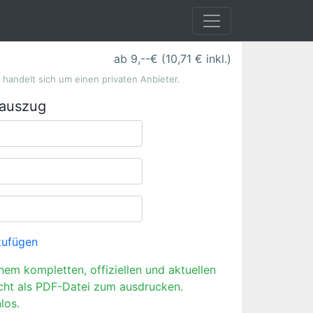
ab 9,--€ (10,71 € inkl.)
s handelt sich um einen privaten Anbieter.
rauszug
zufügen
inem kompletten, offiziellen und aktuellen
cht als PDF-Datei zum ausdrucken.
los.