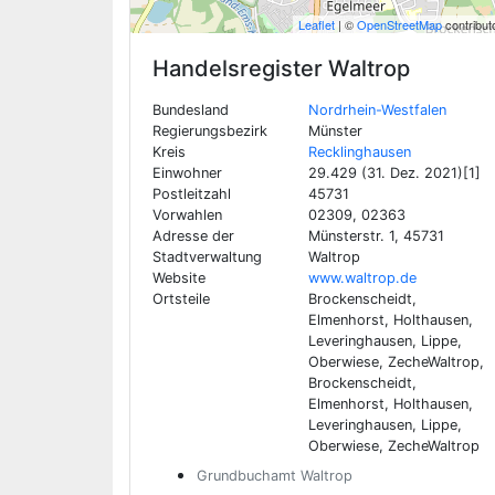
Leaflet
| ©
OpenStreetMap
contribut
Handelsregister
Waltrop
Bundesland
Nordrhein-Westfalen
Regierungsbezirk
Münster
Kreis
Recklinghausen
Einwohner
29.429 (31. Dez. 2021)[1]
Postleitzahl
45731
Vorwahlen
02309, 02363
Adresse der
Münsterstr. 1, 45731
Stadtverwaltung
Waltrop
Website
www.waltrop.de
Ortsteile
Brockenscheidt,
Elmenhorst, Holthausen,
Leveringhausen, Lippe,
Oberwiese, ZecheWaltrop,
Brockenscheidt,
Elmenhorst, Holthausen,
Leveringhausen, Lippe,
Oberwiese, ZecheWaltrop
Grundbuchamt Waltrop