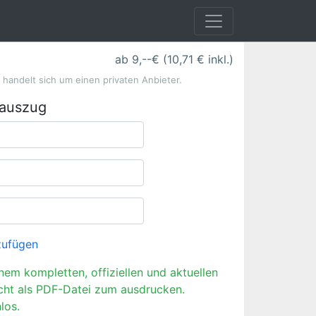
ab 9,--€ (10,71 € inkl.)
s handelt sich um einen privaten Anbieter.
rauszug
zufügen
inem kompletten, offiziellen und aktuellen
cht als PDF-Datei zum ausdrucken.
los.