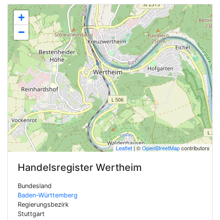
+
−
Leaflet
| ©
OpenStreetMap
contributors
Handelsregister
Wertheim
Bundesland
Baden-Württemberg
Regierungsbezirk
Stuttgart