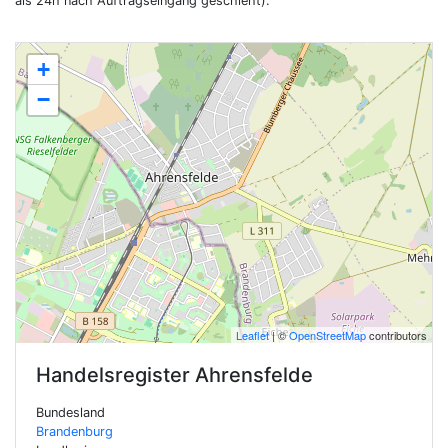
als 24h nach Auftragseingang geschieht).
+
−
Leaflet
| ©
OpenStreetMap
contributors
Handelsregister
Ahrensfelde
Bundesland
Brandenburg