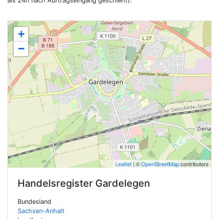
als 24h nach Auftragseingang geschieht).
+
−
Leaflet
| ©
OpenStreetMap
contributors
Handelsregister
Gardelegen
Bundesland
Sachsen-Anhalt