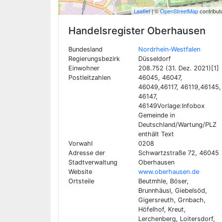
Leaflet
| ©
OpenStreetMap
contribut
Handelsregister
Oberhausen
Bundesland
Nordrhein-Westfalen
Regierungsbezirk
Düsseldorf
Einwohner
208.752 (31. Dez. 2021)[1]
Postleitzahlen
46045, 46047,
46049,46117, 46119,46145,
46147,
46149Vorlage:Infobox
Gemeinde in
Deutschland/Wartung/PLZ
enthält Text
Vorwahl
0208
Adresse der
Schwartzstraße 72, 46045
Stadtverwaltung
Oberhausen
Website
www.oberhausen.de
Ortsteile
Beutmhle, Böser,
Brunnhäusl, Giebelsöd,
Gigersreuth, Grnbach,
Höfelhof, Kreut,
Lerchenberg, Loitersdorf,