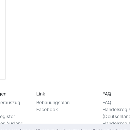
gen
Link
FAQ
terauszug
Bebauungsplan
FAQ
Facebook
Handelsregi
egister
(Deutschlan
ter Ausland
Handelsregi