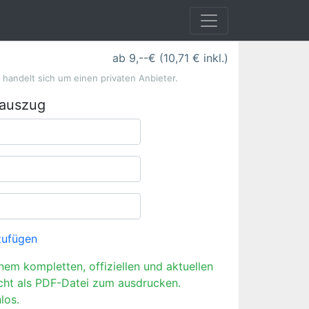
ab 9,--€ (10,71 € inkl.)
s handelt sich um einen privaten Anbieter.
rauszug
zufügen
inem kompletten, offiziellen und aktuellen
cht als PDF-Datei zum ausdrucken.
los.