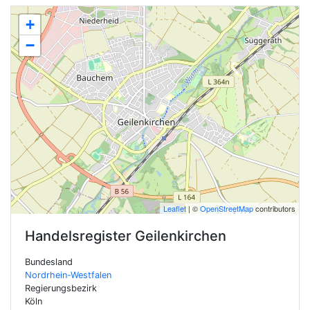
+
−
Leaflet
| ©
OpenStreetMap
contributors
Handelsregister
Geilenkirchen
Bundesland
Nordrhein-Westfalen
Regierungsbezirk
Köln