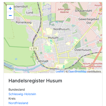
+
−
Leaflet
| ©
OpenStreetMap
contributors
Handelsregister
Husum
Bundesland
Schleswig-Holstein
Kreis
Nordfriesland