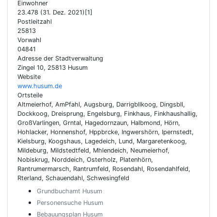
Einwohner
23.478 (31. Dez. 2021)[1]
Postleitzahl
25813
Vorwahl
04841
Adresse der Stadtverwaltung
Zingel 10, 25813 Husum
Website
www.husum.de
Ortsteile
Altmeierhof, AmPfahl, Augsburg, Darrigbllkoog, Dingsbll,
Dockkoog, Dreisprung, Engelsburg, Finkhaus, Finkhaushallig,
GroßVarlingen, Grntal, Hagedornzaun, Halbmond, Hörn,
Hohlacker, Honnenshof, Hppbrcke, Ingwershörn, Ipernstedt,
Kielsburg, Koogshaus, Lagedeich, Lund, Margaretenkoog,
Mildeburg, Mildstedtfeld, Mhlendeich, Neumeierhof,
Nobiskrug, Norddeich, Osterholz, Platenhörn,
Rantrumermarsch, Rantrumfeld, Rosendahl, Rosendahlfeld,
Rterland, Schauendahl, Schwesingfeld
Grundbuchamt Husum
Personensuche Husum
Bebauungsplan Husum