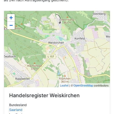
als 24h nach Auftragseingang geschieht).
+
−
Leaflet
| ©
OpenStreetMap
contributors
Handelsregister
Weiskirchen
Bundesland
Saarland